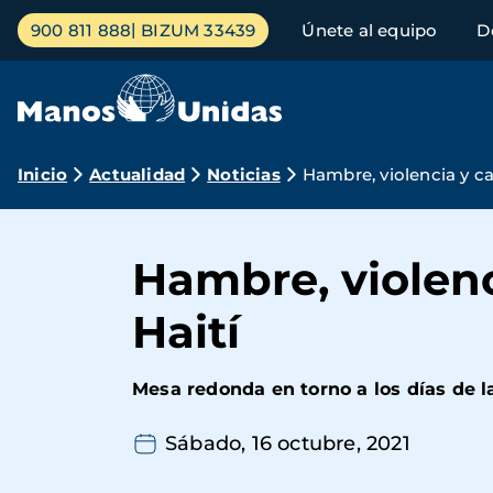
Pasar
Menú
900 811 888
BIZUM 33439
Únete al equipo
D
al
principal
contenido
principal
Ruta
Inicio
Actualidad
Noticias
Hambre, violencia y ca
de
navegación
Hambre, violenc
Haití
Mesa redonda en torno a los días de l
Sábado, 16 octubre, 2021