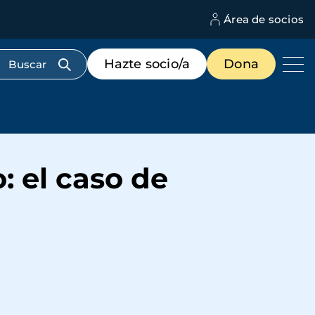
Área de socios
M
d
c
Menú
Hazte socio/a
Dona
d
de
us
destacados
cabecera
: el caso de