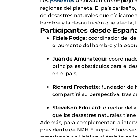
Los
ponentes
analizarán el
complejo m
regiones del planeta. El país caribeño,
de desastres naturales que cíclicamen
hambre y la desnutrición que afecta, 
Participantes desde España
Fidele Podga
: coordinador del 
el aumento del hambre y la pobre
Juan de Amunátegui
: coordinad
principales obstáculos para el de
en el país.
Richard Frechette
: fundador de
compartirá su perspectiva, tras c
Stevelson Edouard
: director del
que los desastres naturales tiene
Además,
para complementar la interve
presidente de NPH Europa. Y todo se