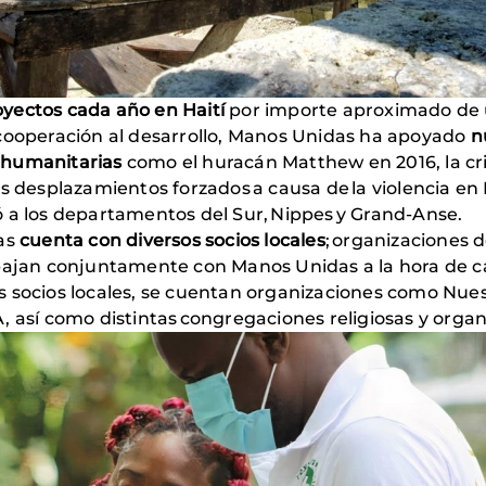
yectos cada año en Haití
por importe aproximado de u
 cooperación al desarrollo, Manos Unidas ha apoyado
n
 humanitarias
como el huracán Matthew en 2016, la cri
s desplazamientos forzados a causa de la violencia en P
ó a los departamentos del Sur, Nippes y Grand-Anse.
das
cuenta con diversos socios locales
; organizaciones 
bajan conjuntamente con Manos Unidas a la hora de can
s socios locales, se cuentan organizaciones como N
ECA, así como distintas congregaciones religiosas y org