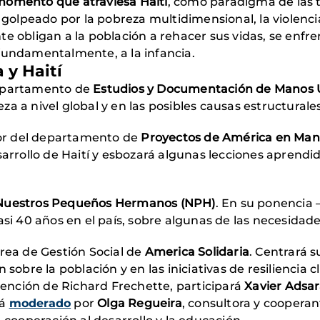
omento que atraviesa Haití
, como paradigma de las 
 golpeado por la pobreza multidimensional, la violencia
te obligan a la población a rehacer sus vidas, se enf
fundamentalmente, a la infancia.
 y Haití
departamento de
Estudios y Documentación de Manos 
za a nivel global y en las posibles causas estructural
or del departamento de
Proyectos de América en Man
sarrollo de Haití y esbozará algunas lecciones aprend
Nuestros Pequeños Hermanos (NPH)
. En su ponencia 
asi 40 años en el país, sobre algunas de las necesidad
 área de Gestión Social de
America Solidaria
. Centrará 
n sobre la población y en las iniciativas de resilienci
nción de Richard Frechette, participará ​
Xavier Adsa
rá
moderado
por
Olga Regueira
, consultora y coopera