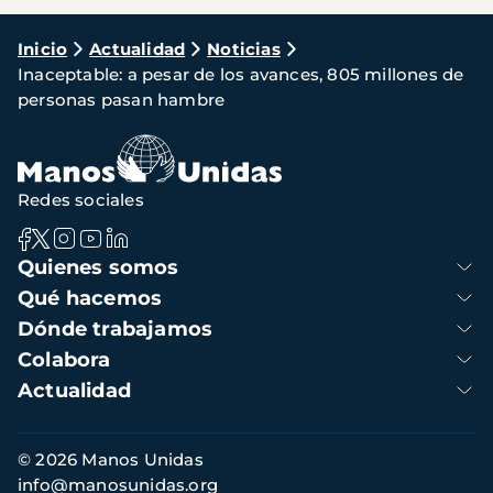
Ruta
Inicio
Actualidad
Noticias
Inaceptable: a pesar de los avances, 805 millones de
de
personas pasan hambre
navegación
Redes sociales
Navegación
Quienes somos
principal
Qué hacemos
Dónde trabajamos
Colabora
Actualidad
Información
© 2026 Manos Unidas
de
info@manosunidas.org