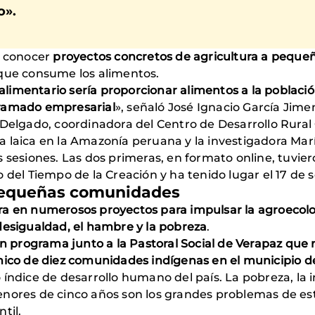
o».
a conocer
proyectos concretos de agricultura a pequeña
 que consume los alimentos.
alimentario sería proporcionar alimentos a la població
tramado empresarial
», señaló José Ignacio García Ji
 Delgado, coordinadora del Centro de Desarrollo Rural
a laica en la Amazonía peruana y la investigadora Ma
 sesiones. Las dos primeras, en formato online, tuviero
o del Tiempo de la Creación y ha tenido lugar el 17 de
 pequeñas comunidades
a en numerosos proyectos para impulsar la agroecolog
desigualdad, el hambre y la pobreza
.
 programa junto a la Pastoral Social de Verapaz que 
ómico de diez comunidades indígenas en el municipio 
índice de desarrollo humano del país. La pobreza, la 
enores de cinco años son los grandes problemas de es
ntil.