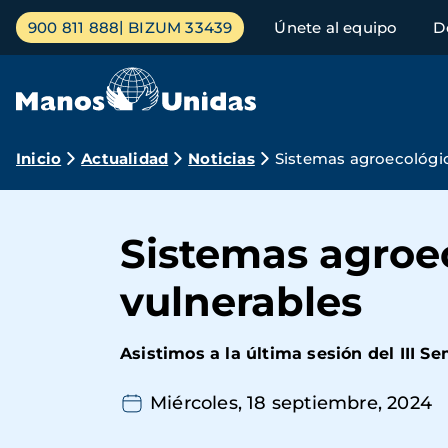
Pasar
Menú
900 811 888
BIZUM 33439
Únete al equipo
D
al
principal
contenido
principal
Ruta
Inicio
Actualidad
Noticias
Sistemas agroecológic
de
navegación
Sistemas agroe
vulnerables
Asistimos a la última sesión del III S
Miércoles, 18 septiembre, 2024