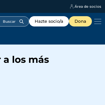
Área de socios
M
d
c
Menú
Hazte socio/a
Dona
d
de
us
destacados
cabecera
 a los más