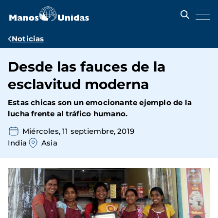
Pasar
al
contenido
principal
Ruta
Noticias
de
Desde las fauces de la
navegación
esclavitud moderna
Estas chicas son un emocionante ejemplo de la
lucha frente al tráfico humano.
Miércoles, 11 septiembre, 2019
India
Asia