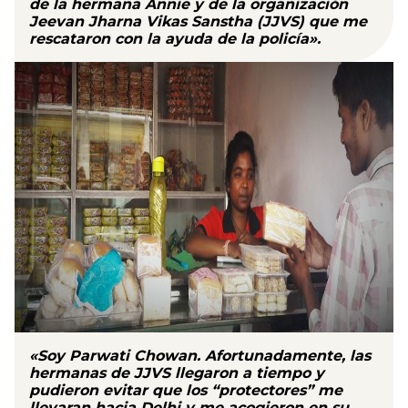
de la hermana Annie y de la organización
Jeevan Jharna Vikas Sanstha (JJVS) que
me
rescataron con la ayuda de la policía
».
«Soy
Parwati Chowan
. Afortunadamente, las
hermanas de JJVS llegaron a tiempo y
pudieron evitar que los “protectores” me
llevaran hacia Delhi y me acogieron en su