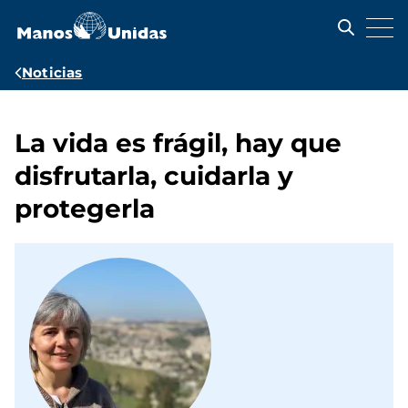
Pasar
al
contenido
principal
Ruta
Noticias
de
navegación
La vida es frágil, hay que
disfrutarla, cuidarla y
protegerla