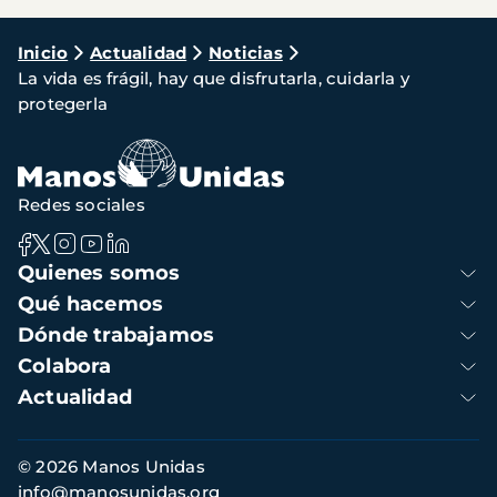
Ruta
Inicio
Actualidad
Noticias
La vida es frágil, hay que disfrutarla, cuidarla y
de
protegerla
navegación
Redes sociales
Navegación
Quienes somos
principal
Qué hacemos
Dónde trabajamos
Colabora
Actualidad
Información
© 2026 Manos Unidas
de
info@manosunidas.org