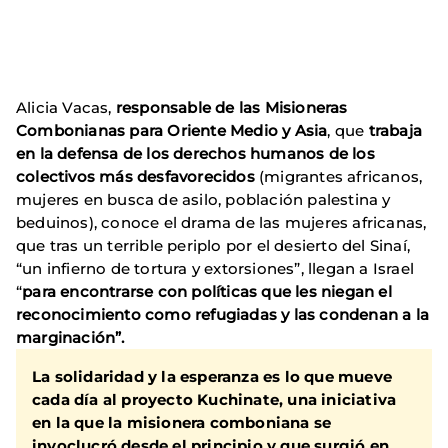
Video
remoto
Alicia Vacas,
responsable de las Misioneras
Combonianas para Oriente Medio y Asia
, que
trabaja
en la defensa de los derechos humanos de los
colectivos más desfavorecidos
(migrantes africanos,
mujeres en busca de asilo, población palestina y
beduinos), conoce el drama de las mujeres africanas,
que tras un terrible periplo por el desierto del Sinaí,
“un infierno de tortura y extorsiones”, llegan a Israel
“
para encontrarse con políticas que les niegan el
reconocimiento como refugiadas y las condenan a la
marginación”.
La solidaridad y la esperanza es lo que mueve
cada día al proyecto Kuchinate, una iniciativa
en la que la misionera comboniana se
invoclucró desde el principio y que surgió en