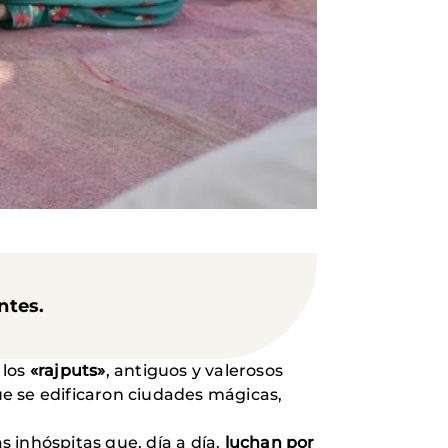
antes
.
 los
«rajputs»
, antiguos y valerosos
ue se edificaron ciudades mágicas,
s inhóspitas que, día a día,
luchan por