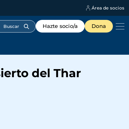
Área de socios
M
d
c
Menú
Hazte socio/a
Dona
d
de
us
destacados
cabecera
ierto del Thar