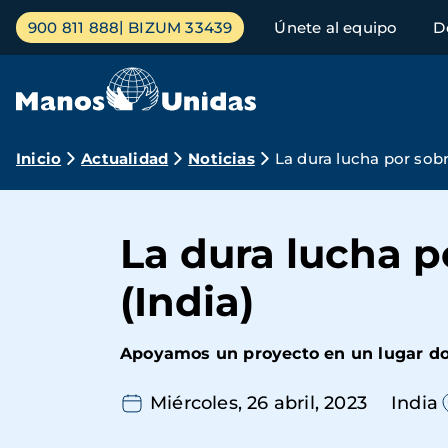
Pasar
Menú
900 811 888
BIZUM 33439
Únete al equipo
D
al
principal
contenido
principal
Ruta
Inicio
Actualidad
Noticias
La dura lucha por sobre
de
navegación
La dura lucha po
(India)
Apoyamos un proyecto en un lugar do
Miércoles, 26 abril, 2023
India