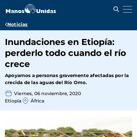
Pasar
al
contenido
principal
Ruta
Noticias
de
Inundaciones en Etiopía:
navegación
perderlo todo cuando el río
crece
Apoyamos a personas gravemente afectadas por la
crecida de las aguas del Río Omo.
Viernes, 06 noviembre, 2020
Etiopía
África