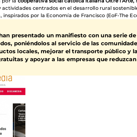
a por la
cooperativa social católica italiana Oltre l’Arte,
y actividades centrados en el desarrollo rural sostenib
ria, inspirados por la Economía de Francisco (EoF-The 
s han presentado un manifiesto con una serie 
ados, poniéndolos al servicio de las comunidad
tos locales, mejorar el transporte público y la
gratuitas y apoyar a las empresas que reduzcan 