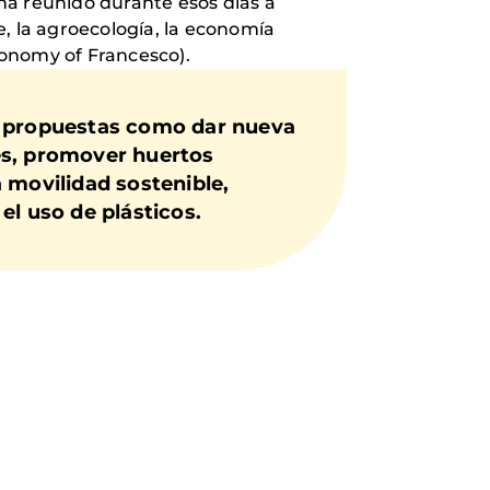
ha reunido durante esos días a
le, la agroecología, la economía
Economy of Francesco).
de propuestas como dar nueva
es, promover huertos
 movilidad sostenible,
el uso de plásticos.