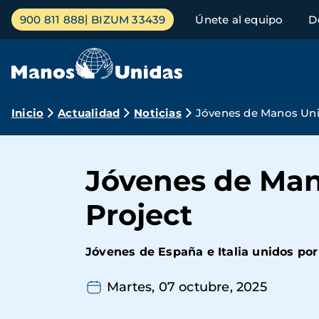
Pasar
Menú
900 811 888
BIZUM 33439
Únete al equipo
D
al
principal
contenido
principal
Ruta
Inicio
Actualidad
Noticias
Jóvenes de Manos Unid
de
navegación
Jóvenes de Man
Project
Jóvenes de España e Italia unidos por
Martes, 07 octubre, 2025