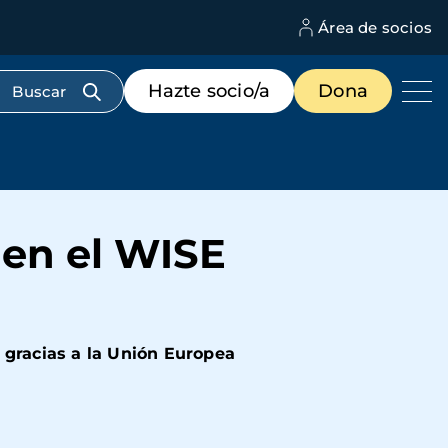
Área de socios
M
d
c
Menú
Hazte socio/a
Dona
d
de
us
destacados
cabecera
 en el WISE
 gracias a la Unión Europea