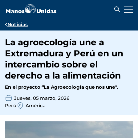
Pasar
al
contenido
principal
Ruta
Noticias
de
La agroecología une a
navegación
Extremadura y Perú en un
intercambio sobre el
derecho a la alimentación
En el proyecto “La Agroecología que nos une".
Jueves, 05 marzo, 2026
Perú
América