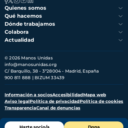
Navegación
Quienes somos
principal
Qué hacemos
Dónde trabajamos
Colabora
Actualidad
Información
© 2026 Manos Unidas
de
info@manosunidas.org
contacto
C/ Barquillo, 38 - 3º28004 - Madrid, España
900 811 888
BIZUM 33439
Menú
Información a socios
Accesibilidad
Mapa web
secundario
Aviso legal
Política de privacidad
Política de cookies
Transparencia
Canal de denuncias
Menú
Hazte socio/a
Dona