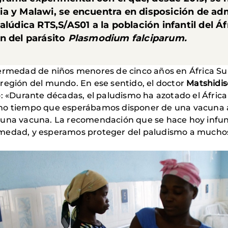
a y Malawi, se encuentra en disposición de ad
alúdica RTS,S/AS01 a la población infantil del Á
n del parásito
Plasmodium falciparum.
ermedad de niños menores de cinco años en África Sub
región del mundo. En ese sentido, el doctor
Matshidiso
ó: «Durante décadas, el paludismo ha azotado el Áfr
ho tiempo que esperábamos disponer de una vacuna ant
 una vacuna. La recomendación que se hace hoy infun
rmedad, y esperamos proteger del paludismo a muchos