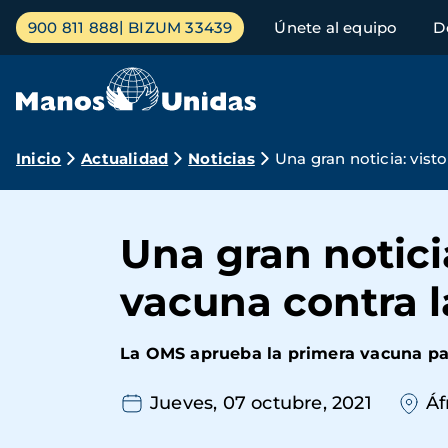
Pasar
Menú
900 811 888
BIZUM 33439
Únete al equipo
D
al
principal
contenido
principal
Ruta
Inicio
Actualidad
Noticias
Una gran noticia: vist
de
navegación
Una gran notici
vacuna contra l
La OMS aprueba la primera vacuna par
Jueves, 07 octubre, 2021
Áf