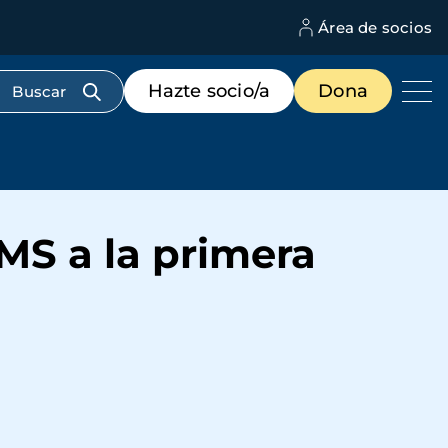
Área de socios
M
d
c
Menú
Hazte socio/a
Dona
d
de
us
destacados
cabecera
OMS a la primera