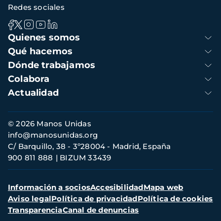
Redes sociales
Navegación
Quienes somos
principal
Qué hacemos
Dónde trabajamos
Colabora
Actualidad
Información
© 2026 Manos Unidas
de
info@manosunidas.org
contacto
C/ Barquillo, 38 - 3º28004 - Madrid, España
900 811 888
BIZUM 33439
Menú
Información a socios
Accesibilidad
Mapa web
secundario
Aviso legal
Política de privacidad
Política de cookies
Transparencia
Canal de denuncias