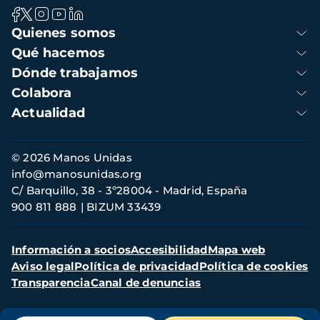
Navegación
Quienes somos
principal
Qué hacemos
Dónde trabajamos
Colabora
Actualidad
Información
© 2026 Manos Unidas
de
info@manosunidas.org
contacto
C/ Barquillo, 38 - 3º28004 - Madrid, España
900 811 888
BIZUM 33439
Menú
Información a socios
Accesibilidad
Mapa web
secundario
Aviso legal
Política de privacidad
Política de cookies
Transparencia
Canal de denuncias