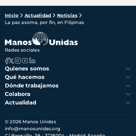
Ruta
Inicio
Actualidad
Noticias
La paz asoma, por fin, en Filipinas
de
navegación
Redes sociales
Navegación
Quienes somos
principal
Qué hacemos
Dónde trabajamos
Colabora
Actualidad
Información
© 2026 Manos Unidas
de
info@manosunidas.org
contacto
C/ Barquillo, 38 - 3º28004 - Madrid, España