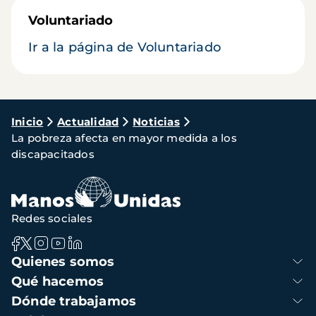
Voluntariado
Ir a la página de Voluntariado
Ruta
Inicio
Actualidad
Noticias
La pobreza afecta en mayor medida a los
de
discapacitados
navegación
Redes sociales
Navegación
Quienes somos
principal
Qué hacemos
Dónde trabajamos