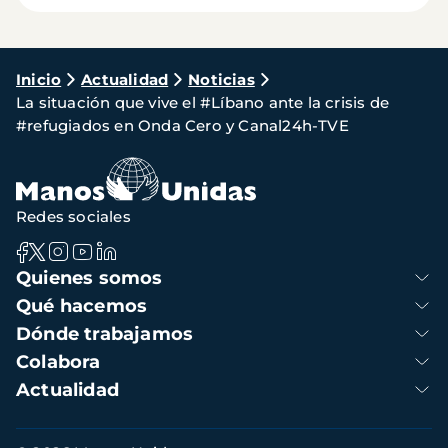
Ruta
Inicio
Actualidad
Noticias
La situación que vive el #Líbano ante la crisis de
de
#refugiados en Onda Cero y Canal24h-TVE
navegación
Redes sociales
Navegación
Quienes somos
principal
Qué hacemos
Dónde trabajamos
Colabora
Actualidad