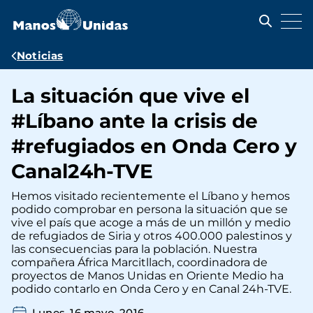
Pasar
al
contenido
principal
Ruta
Noticias
de
La situación que vive el
navegación
#Líbano ante la crisis de
#refugiados en Onda Cero y
Canal24h-TVE
Hemos visitado recientemente el Líbano y hemos
podido comprobar en persona la situación que se
vive el país que acoge a más de un millón y medio
de refugiados de Siria y otros 400.000 palestinos y
las consecuencias para la población. Nuestra
compañera África Marcitllach, coordinadora de
proyectos de Manos Unidas en Oriente Medio ha
podido contarlo en Onda Cero y en Canal 24h-TVE.
Lunes, 16 mayo, 2016