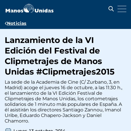
Pasar
al
contenido
principal
Ruta
Noticias
de
Lanzamiento de la VI
navegación
Edición del Festival de
Clipmetrajes de Manos
Unidas #Clipmetrajes2015
La sede de la Academia de Cine (C/ Zurbano, 3, en
Madrid) acoge el jueves 16 de octubre, a las 11:30 h.,
el lanzamiento de la VI Edición Festival de
Clipmetrajes de Manos Unidas, los cortometrajes
solidarios de 1 minuto más populares de España. A
él asistirán los directores Santiago Zannou, Imanol
Uribe, Eduardo Chapero-Jackson y Daniel
Chamorro.
Lunes, 13 octubre, 2014