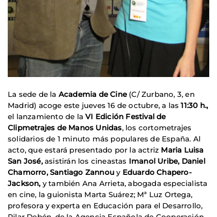
La sede de la
Academia de Cine
(C/ Zurbano, 3, en
Madrid) acoge este jueves 16 de octubre, a las
11:30 h.,
el lanzamiento de la
VI Edición Festival de
Clipmetrajes de Manos Unidas
, los cortometrajes
solidarios de 1 minuto más populares de España. Al
acto, que estará presentado por la actriz
Maria Luisa
San José,
asistirán
los cineastas
Imanol Uribe, Daniel
Chamorro, Santiago Zannou
y
Eduardo Chapero-
Jackson,
y también Ana Arrieta, abogada especialista
en cine, la guionista Marta Suárez; Mª Luz Ortega,
profesora y experta en Educación para el Desarrollo,
Pilar Debén, de la Agencia Española de Cooperación