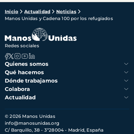
Ruta
Inicio
Actualidad
Noticias
Manos Unidas y Cadena 100 por los refugiados
de
navegación
Redes sociales
Navegación
Quienes somos
principal
Qué hacemos
Dónde trabajamos
Colabora
Actualidad
Información
© 2026 Manos Unidas
de
info@manosunidas.org
contacto
C/ Barquillo, 38 - 3º28004 - Madrid, España