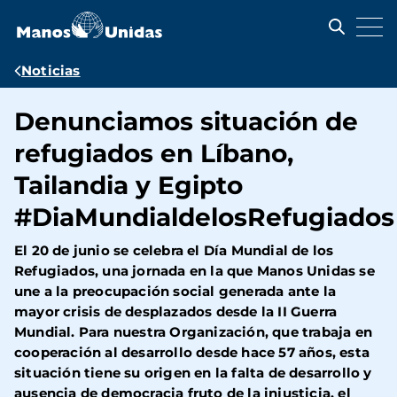
Pasar
al
contenido
principal
Ruta
Noticias
de
Denunciamos situación de
navegación
refugiados en Líbano,
Tailandia y Egipto
#DiaMundialdelosRefugiados
El 20 de junio se celebra el Día Mundial de los
Refugiados, una jornada en la que Manos Unidas se
une a la preocupación social generada ante la
mayor crisis de desplazados desde la II Guerra
Mundial. Para nuestra Organización, que trabaja en
cooperación al desarrollo desde hace 57 años, esta
situación tiene su origen en la falta de desarrollo y
ausencia de democracia fruto de la injusticia, el