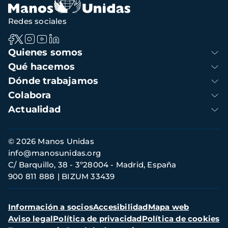
Redes sociales
Navegación
Quienes somos
principal
Qué hacemos
Dónde trabajamos
Colabora
Actualidad
Información
© 2026 Manos Unidas
de
info@manosunidas.org
contacto
C/ Barquillo, 38 - 3º28004 - Madrid, España
900 811 888
BIZUM 33439
Menú
Información a socios
Accesibilidad
Mapa web
secundario
Aviso legal
Política de privacidad
Política de cookies