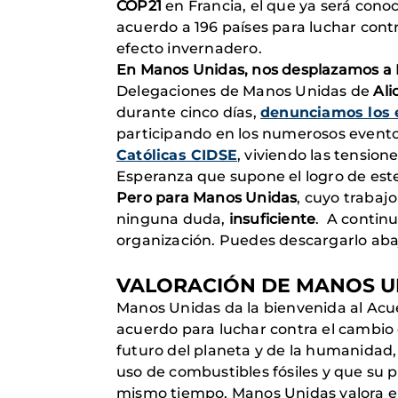
COP21
en Francia, el que ya será cono
acuerdo a 196 países para luchar con
efecto invernadero.
En Manos Unidas, nos desplazamos a P
Delegaciones de Manos Unidas de
Ali
durante cinco días,
denunciamos los e
participando en los numerosos eventos,
Católicas CIDSE
, viviendo las tension
Esperanza que supone el logro de est
Pero para Manos Unidas
, cuyo trabaj
ninguna duda,
insuficiente
.
A continua
organización. Puedes descargarlo abaj
VALORACIÓN DE MANOS UN
Manos Unidas da la bienvenida al Acue
acuerdo para luchar contra el cambio 
futuro del planeta y de la humanidad,
uso de combustibles fósiles y que su p
mismo tiempo, Manos Unidas valora el