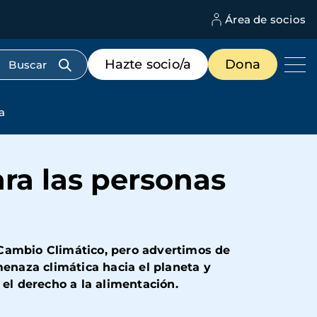
Área de socios
M
d
c
Menú
Hazte socio/a
Dona
d
de
us
destacados
cabecera
a
ara las personas
 Cambio Climático, pero advertimos de
menaza climática hacia el planeta y
 el derecho a la alimentación.