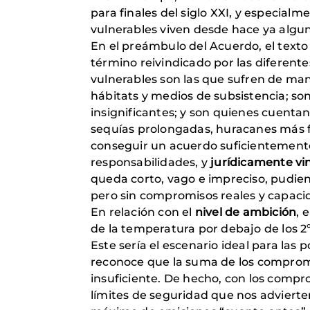
para finales del siglo XXI, y especial
vulnerables viven desde hace ya algu
En el preámbulo del Acuerdo, el texto
término reivindicado por las diferente
vulnerables son las que sufren de man
hábitats y medios de subsistencia; so
insignificantes; y son quienes cuent
sequías prolongadas, huracanes más fuer
conseguir un acuerdo suficientemen
responsabilidades, y
jurídicamente vi
queda corto, vago e impreciso, pudien
pero sin compromisos reales y capaci
En relación con el
nivel de ambición
, 
de la temperatura por debajo de los 2º
Este sería el escenario ideal para la
reconoce que la suma de los compromi
insuficiente. De hecho, con los compro
límites de seguridad que nos advierte