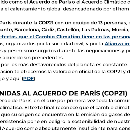
cido como el
Acuerdo de París
o el Acuerdo Climático 
tra el calentamiento global desencadenado por el hom
arís durante la COP21 con un equipo de
13 personas
,
cante, Barcelona, Cádiz, Castellón, Las Palmas, Murci
fectos que el Cambio Climático tiene en las person
 organizados por la sociedad civil, y por la
Alianza i
es y pesimismo surgidos durante las negociaciones y por 
e acuerdo sin precedentes.
o por los más desfavorecidos del planeta es constante,
ción te ofrecemos la valoración oficial de la COP21 y 
o y aquí (
PDF
)
IDAS AL ACUERDO DE PARÍS (COP21)
rdo de París, en el que por primera vez toda la comu
climático. El texto final reconoce que el cambio climá
 que su origen se encuentra en la emisión de gases d
ersistencia pone en peligro la sostenibilidad de nuest
 Acuerdo como absolutamente insuficiente para conse