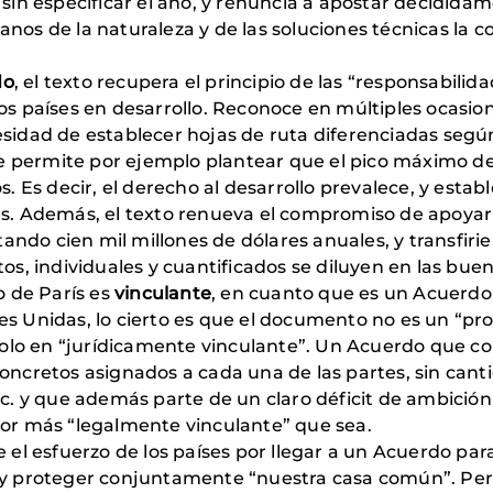
sin especificar el año, y renuncia a apostar decidid
 manos de la naturaleza y de las soluciones técnicas 
do
, el texto recupera el principio de las “responsabili
países en desarrollo. Reconoce en múltiples ocasione
cesidad de establecer hojas de ruta diferenciadas segú
e permite por ejemplo plantear que el pico máximo de 
os. Es decir, el derecho al desarrollo prevalece, y estab
. Además, el texto renueva el compromiso de apoyar l
ando cien mil millones de dólares anuales, y transfir
s, individuales y cuantificados se diluyen en las buen
o de París es
vinculante
, en cuanto que es un Acuerdo 
nes Unidas, lo cierto es que el documento no es un “pr
olo en “jurídicamente vinculante”. Un Acuerdo que co
ncretos asignados a cada una de las partes, sin can
. y que además parte de un claro déficit de ambición
 por más “legalmente vinculante” que sea.
el esfuerzo de los países por llegar a un Acuerdo par
y proteger conjuntamente “nuestra casa común”. Pe