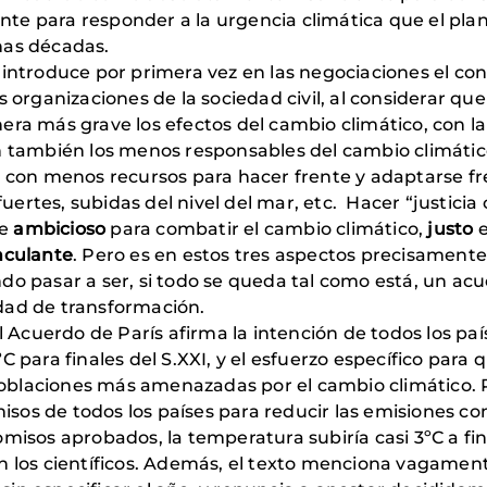
mente para responder a la urgencia climática que el pl
nas décadas.
 introduce por primera vez en las negociaciones el c
s organizaciones de la sociedad civil, al considerar qu
era más grave los efectos del cambio climático, con l
n también los menos responsables del cambio climátic
an con menos recursos para hacer frente y adaptarse f
tes, subidas del nivel del mar, etc. Hacer “justicia cl
te
ambicioso
para combatir el cambio climático,
justo
e
nculante
. Pero es en estos tres aspectos precisamente
do pasar a ser, si todo se queda tal como está, un ac
dad de transformación.
el Acuerdo de París afirma la intención de todos los 
C para finales del S.XXI, y el esfuerzo específico para
s poblaciones más amenazadas por el cambio climático. 
sos de todos los países para reducir las emisiones c
misos aprobados, la temperatura subiría casi 3ºC a fin
n los científicos. Además, el texto menciona vagamente