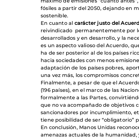
máximo de emisiones “cuanto antes”, 
fósiles a partir del 2050, dejando en
sostenible.
En cuanto al
carácter justo del Acuer
reivindicado permanentemente por los 
desarrollados y en desarrollo, y la ne
es un aspecto valioso del Acuerdo, qu
ha de ser posterior al de los países ric
hacia sociedades con menos emisiones
adaptación de los países pobres, aport
una vez más, los compromisos concreto
Finalmente, a pesar de que el Acuerd
(196 países), en el marco de las Nacio
formalmente a las Partes, convirtiénd
que no va acompañado de objetivos co
sancionadores por incumplimiento, etc
tiene posibilidad de ser “obligatorio”
En conclusión, Manos Unidas reconoce 
amenazas actuales de la humanidad, 