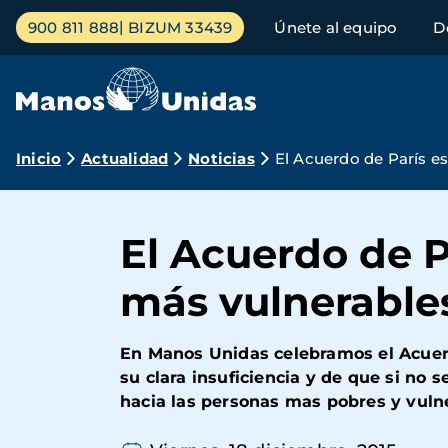
Pasar
Menú
900 811 888
BIZUM 33439
Únete al equipo
D
al
principal
contenido
principal
Ruta
Inicio
Actualidad
Noticias
El Acuerdo de París es
de
navegación
El Acuerdo de P
más vulnerables
En Manos Unidas celebramos el Acuerd
su clara insuficiencia y de que si no
hacia las personas mas pobres y vulne