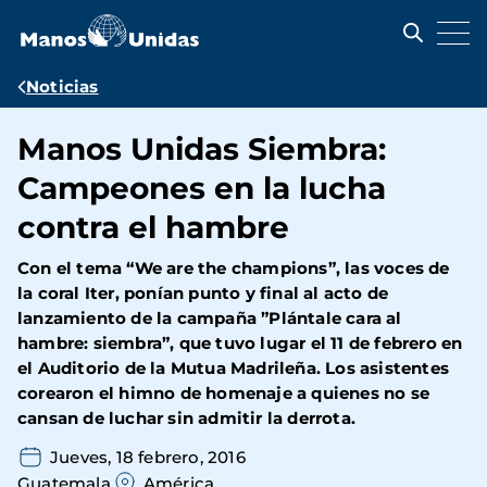
Pasar
al
contenido
principal
Ruta
Noticias
de
Manos Unidas Siembra:
navegación
Campeones en la lucha
contra el hambre
Con el tema “We are the champions”, las voces de
la coral Iter, ponían punto y final al acto de
lanzamiento de la campaña ”Plántale cara al
hambre: siembra”, que tuvo lugar el 11 de febrero en
el Auditorio de la Mutua Madrileña. Los asistentes
corearon el himno de homenaje a quienes no se
cansan de luchar sin admitir la derrota.
Jueves, 18 febrero, 2016
Guatemala
América