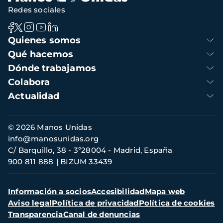
Redes sociales
Navegación
Quienes somos
principal
Qué hacemos
Dónde trabajamos
Colabora
Actualidad
Información
© 2026 Manos Unidas
de
info@manosunidas.org
contacto
C/ Barquillo, 38 - 3º28004 - Madrid, España
900 811 888
BIZUM 33439
Menú
Información a socios
Accesibilidad
Mapa web
secundario
Aviso legal
Política de privacidad
Política de cookies
Transparencia
Canal de denuncias