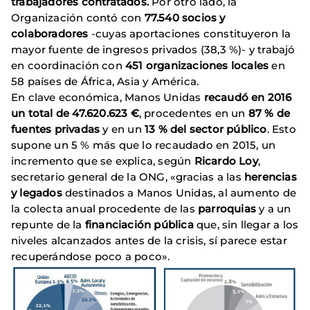
trabajadores contratados.
Por otro lado,
la
Organización contó con
77.540 socios y
colaboradores
-cuyas aportaciones constituyeron la
mayor fuente de ingresos privados (38,3 %)- y trabajó
en coordinación con
451 organizaciones locales
en
58 países de África, Asia y América.
En clave económica, Manos Unidas
recaudó en 2016
un total de 47.620.623 €
, procedentes en un
87 % de
fuentes privadas
y en un
13 % del sector público
. Esto
supone un 5 % más que lo recaudado en 2015, un
incremento que se explica, según
Ricardo Loy
,
secretario general de la ONG, «gracias a las
herencias
y legados
destinados a Manos Unidas, al aumento de
la colecta anual procedente de las
parroquias
y a un
repunte de la
financiación pública
que, sin llegar a los
niveles alcanzados antes de la crisis, sí parece estar
recuperándose poco a poco».