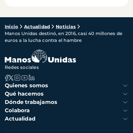
Ruta
Inicio
Actualidad
Noticias
Manos Unidas destinó, en 2016, casi 40 millones de
de
euros a la lucha contra el hambre
navegación
Redes sociales
Navegación
Quienes somos
principal
Qué hacemos
Dónde trabajamos
Colabora
Actualidad