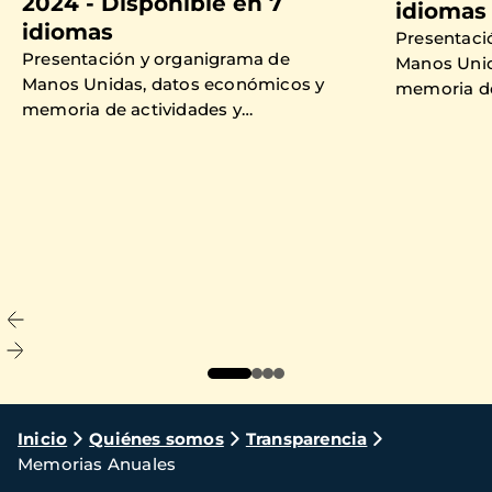
2024 - Disponible en 7
idiomas
idiomas
Presentaci
Presentación y organigrama de
Manos Unid
Manos Unidas, datos económicos y
memoria de
memoria de actividades y
proyectos 
proyectos financiados en 2024.
Ruta
Inicio
Quiénes somos
Transparencia
Memorias Anuales
de