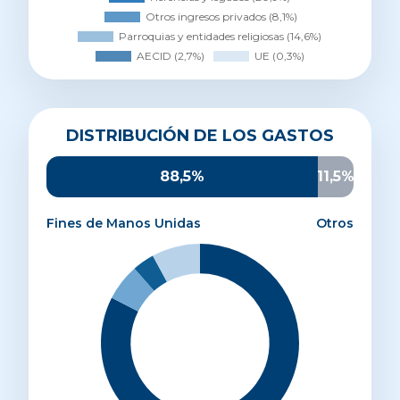
Distribución de los gastos
DISTRIBUCIÓN DE LOS GASTOS
Proyectos de desarrollo
82,5%
Sensibilización
6%
88,5%
11,5%
Promoción y captación
3,6%
Administración y estructura
7,9%
Fines de Manos Unidas
Otros