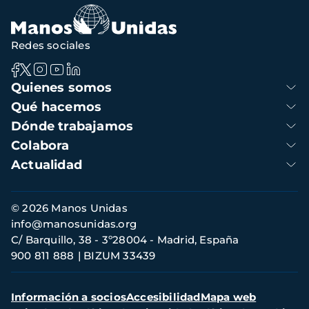
navegación
Redes sociales
Navegación
Quienes somos
principal
Qué hacemos
Dónde trabajamos
Colabora
Actualidad
Información
© 2026 Manos Unidas
de
info@manosunidas.org
contacto
C/ Barquillo, 38 - 3º28004 - Madrid, España
900 811 888
BIZUM 33439
Menú
Información a socios
Accesibilidad
Mapa web
secundario