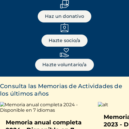
Haz un donativo
Hazte socio/a
Hazte voluntario/a
Consulta las Memorias de Actividades de
los últimos años
Memoria
Memoria anual completa
2023 - D