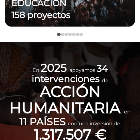
EDUCACIÓN
158 proyectos
Imagen
2025
34
En
apoyamos
intervenciones
de
ACCIÓN
HUMANITARIA
en
11 PAÍSES
con una inversión de
1.317.507 €