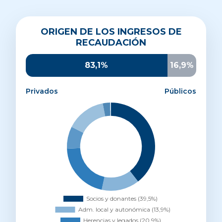
Origen de los ingresos de recaudación
ORIGEN DE LOS INGRESOS DE
Socios y donantes
39,5%
RECAUDACIÓN
Administración local y autonómica
13,9%
Herencias y legados
20,9%
83,1%
16,9%
Otros ingresos privados
8,1%
Parroquias y entidades religiosas
14,6%
Privados
Públicos
AECID
2,7%
UE
0,3%