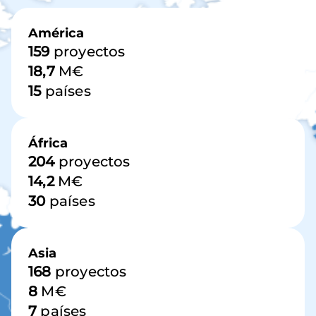
Imagen
América
159
proyectos
18,7
M€
15
países
África
204
proyectos
14,2
M€
30
países
Asia
168
proyectos
8
M€
7
países