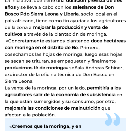
La iniciativa, que tiene una
duración prevista de tres
años
y se lleva a cabo con los
salesianos de Don
Bosco Pdo Sierra Leona y Liberia
, socio local en el
país africano, tiene como fin ayudar a los agricultores
de la zona a
mejorar la producción y venta de
cultivos
a través de la plantación de moringa.
«Concretamente estamos plantando
doce hectáreas
con moringa en el distrito de Bo
. Primero,
cosechamos las hojas de moringa, luego esas hojas
se secan se trituran, se empaquetan y finalmente
producimos té de moringa
» señala Andreas Schiner,
exdirector de la oficina técnica de Don Bosco en
Sierra Leona.
La venta de la moringa, por un lado,
permitiría a los
agricultores salir de la economía de subsistencia
en
la que están sumergidos y su consumo, por otro,
mejoraría las condiciones de malnutrición
que
afectan a la población.
«Creemos que la moringa, y en