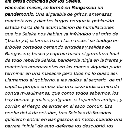
era presa codiciada por los Seleka.
Hace dos meses, se formó en Bangassou un
pandemonio.
Una algarabía de gritos, amenazas,
machetazos y dientes largos porque la población
estaba harta de la acumulación de humillaciones
que los Seleka nos habían ya infringido y el grito de
“¡basta ya!, estamos hasta las narices" se tradujo en
árboles cortados cerrando entradas y salidas de
Bangassou, busca y captura hasta el garrotazo final
de todo rebelde Seleka, banderola ninja en la frente y
machetes amenazantes en las manos. Aquello pudo
terminar en una masacre pero Dios no lo quiso así.
Llamamos al gobierno, a las radios, al sagrario de mi
capilla... porque empezaba una caza indiscriminada
contra musulmanes, que como todos sabemos, los
hay buenos y malos, y algunos estupendos amigos, y
corrían el riesgo de entrar en el saco común. Esa
noche del 4 de octubre, tres Selekas disfrazados
quisieron entrar en Bangassou, en moto, cuando una
barrera "ninja" de auto-defensa los descubrió, los