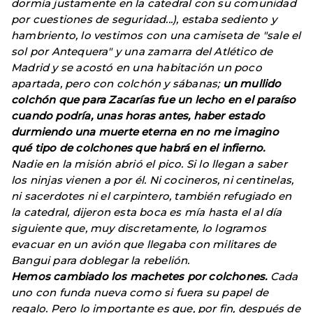
dormía justamente en la catedral con su comunidad
por cuestiones de seguridad...), estaba sediento y
hambriento, lo vestimos con una camiseta de "sale el
sol por Antequera" y una zamarra del Atlético de
Madrid y se acostó en una habitación un poco
apartada, pero con colchón y sábanas;
un mullido
colchón que para Zacarías fue un lecho en el paraíso
cuando podría, unas horas antes, haber estado
durmiendo una muerte eterna en no me imagino
qué tipo de colchones que habrá en el infierno.
Nadie en la misión abrió el pico. Si lo llegan a saber
los ninjas vienen a por él. Ni cocineros, ni centinelas,
ni sacerdotes ni el carpintero, también refugiado en
la catedral, dijeron esta boca es mía hasta el al día
siguiente que, muy discretamente, lo logramos
evacuar en un avión que llegaba con militares de
Bangui para doblegar la rebelión.
Hemos cambiado los machetes por colchones.
Cada
uno con funda nueva como si fuera su papel de
regalo. Pero lo importante es que, por fin, después de