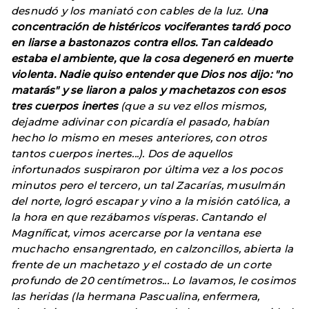
desnudó y los maniató con cables de la luz. U
na
concentración de histéricos vociferantes tardó poco
en liarse a bastonazos contra ellos. Tan caldeado
estaba el ambiente, que la cosa degeneró en muerte
violenta. Nadie quiso entender que Dios nos dijo: "no
matarás" y se liaron a palos y machetazos con esos
tres cuerpos inertes
(que a su vez ellos mismos,
dejadme adivinar con picardía el pasado, habían
hecho lo mismo en meses anteriores, con otros
tantos cuerpos inertes...). Dos de aquellos
infortunados suspiraron por última vez a los pocos
minutos pero el tercero, un tal Zacarías, musulmán
del norte, logró escapar y vino a la misión católica, a
la hora en que rezábamos vísperas. Cantando el
Magníficat, vimos acercarse por la ventana ese
muchacho ensangrentado, en calzoncillos, abierta la
frente de un machetazo y el costado de un corte
profundo de 20 centímetros... Lo lavamos, le cosimos
las heridas (la hermana Pascualina, enfermera,