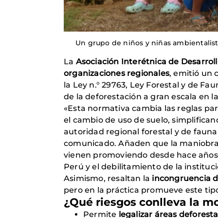
Un grupo de niños y niñas ambientalist
La
Asociación Interétnica de Desarrol
organizaciones regionales
, emitió un
la Ley n.° 29763, Ley Forestal y de Fa
de la deforestación a gran escala en l
«Esta normativa cambia las reglas par
el cambio de uso de suelo, simplifica
autoridad regional forestal y de fauna 
comunicado. Añaden que la maniobra 
vienen promoviendo desde hace años l
Perú y el debilitamiento de la instituc
Asimismo, resaltan la
incongruencia d
pero en la práctica promueve este tip
¿Qué riesgos conlleva la m
Permite
legalizar
áreas deforest