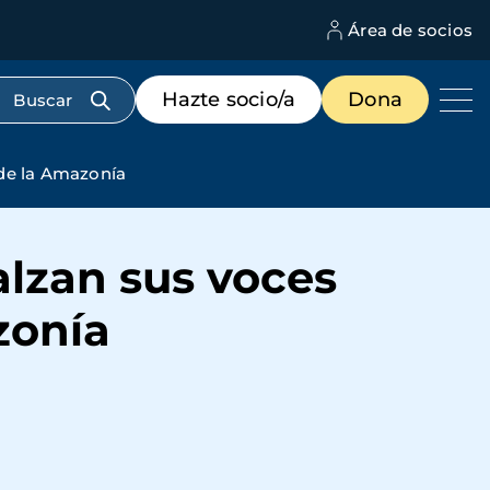
Área de socios
M
d
c
Menú
Hazte socio/a
Dona
d
de
us
destacados
cabecera
 de la Amazonía
alzan sus voces
zonía