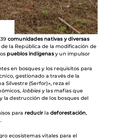
439
comunidades nativas y diversas
de la República de la modificación de
los
pueblos indígenas
y un impulsor
antes en bosques y los requisitos para
nico, gestionado a través de la
 Silvestre (Serfor)», reza el
nómicos,
lobbies
y las mafias que
n y la destrucción de los bosques del
misos para
reducir
la
deforestación
,
.
gro ecosistemas vitales para el