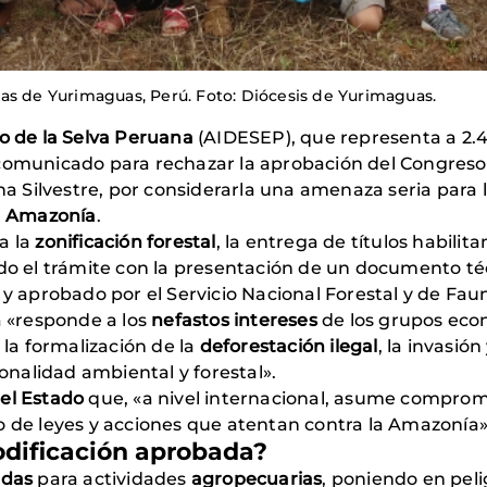
as de Yurimaguas, Perú. Foto: Diócesis de Yurimaguas.
lo de la Selva Peruana
(AIDESEP), que representa a 2.
 comunicado para rechazar la aprobación del Congreso 
una Silvestre, por considerarla una amenaza seria para 
a
Amazonía
.
a la
zonificación forestal
, la entrega de títulos habilit
ndo el trámite con la presentación de un documento téc
y aprobado por el Servicio Nacional Forestal y de Fauna
«responde a los
nefastos intereses
de los grupos eco
a formalización de la
deforestación ilegal
, la invasió
ionalidad ambiental y forestal».
el Estado
que, «a nivel internacional, asume compro
o de leyes y acciones que atentan contra la Amazonía»
odificación aprobada?
adas
para actividades
agropecuarias
, poniendo en peli