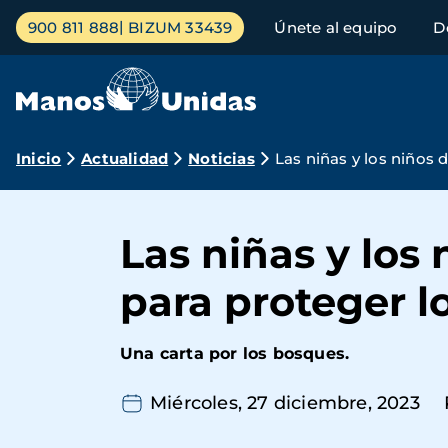
Pasar
Menú
900 811 888
BIZUM 33439
Únete al equipo
D
al
principal
contenido
principal
Ruta
Inicio
Actualidad
Noticias
Las niñas y los niños
de
navegación
Las niñas y los
para proteger 
Una carta por los bosques.
Miércoles, 27 diciembre, 2023