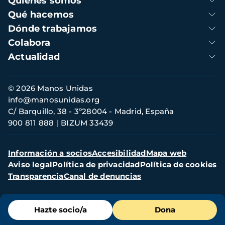
Quienes somos
principal
Qué hacemos
Dónde trabajamos
Colabora
Actualidad
Información
© 2026 Manos Unidas
de
info@manosunidas.org
contacto
C/ Barquillo, 38 - 3º28004 - Madrid, España
900 811 888
BIZUM 33439
Menú
Información a socios
Accesibilidad
Mapa web
secundario
Aviso legal
Política de privacidad
Política de cookies
Transparencia
Canal de denuncias
Menú
Hazte socio/a
Dona
de
destacados