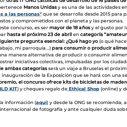
por
otras 17 ONG católicas de desarrollo de 16 países d
l pertenece
Manos Unidas
y es una de las actividades
 a las personas"
que se desarrolla desde 2015 para 
justos y comprometidos con el planeta y las personas.
este concurso, es ser
mayor de 18 años
y el gusto por 
par
hasta el próximo 23 de abril
en
categoría “amateur”
iguiente pregunta esencial:
¿Qué hago yo
(o qué hace
abajo, mi parroquia...)
para consumir o producir alime
ar una manera alternativa de producir o consumir alime
trar iniciativas colectivas, impulsadas por los ciuda
e ambas categorías
será un viaje a Bruselas el próxim
inauguración de la Exposición que se hará con una sel
remio, el concurso ofrece kits de bicicletas de mad
LD KIT
) y cheques regalo de
Ethical Shop
(online) y 
a información (
aquí
) y desde la ONG se recomienda, a
internacional de fotografía y ante cualquier duda sobr