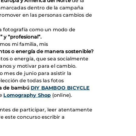
e Europa y América del Norte
de la
 enmarcadas dentro de la campaña
promover en las personas cambios de
la fotografía como un modo de
 y “profesional”.
mos mi familia, mis
ntos o energía de manera sostenible?
ntos o energía, que sea socialmente
danos y motivar para el cambio.
o mes de junio para asistir la
ección de todas las fotos
era de bambú
DIY BAMBOO BICYCLE
de
Lomography Shop
(online).
ntes de participar, leer atentamente
e este concurso escribir a