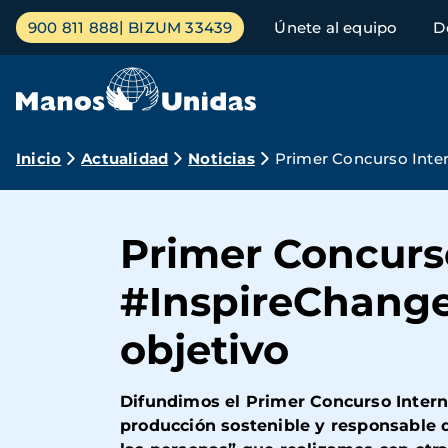
Pasar
Menú
900 811 888
BIZUM 33439
Únete al equipo
D
al
principal
contenido
principal
Ruta
Inicio
Actualidad
Noticias
Primer Concurso Inter
de
navegación
Primer Concurso
#InspireChange 
objetivo
Difundimos el Primer Concurso Internac
producción sostenible y responsable