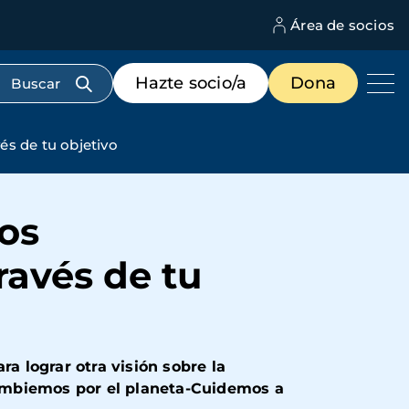
Área de socios
M
d
c
Menú
Hazte socio/a
Dona
d
de
us
destacados
cabecera
és de tu objetivo
os
ravés de tu
a lograr otra visión sobre la
Cambiemos por el planeta-Cuidemos a