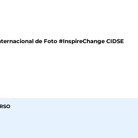
nternacional de Foto #InspireChange CIDSE
URSO