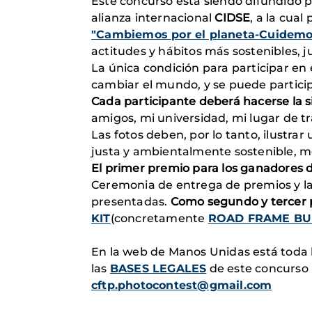
Este concurso está siendo difundido 
alianza internacional
CIDSE
, a la cua
"Cambiemos por el planeta-Cuidemos
actitudes y hábitos más sostenibles, 
La única condición para participar en 
cambiar el mundo, y se puede partici
Cada participante deberá hacerse la s
amigos, mi universidad, mi lugar de tr
Las fotos deben, por lo tanto, ilustr
justa y ambientalmente sostenible, mos
El primer premio para los ganadores
d
Ceremonia de entrega de premios y la 
presentadas.
Como segundo y tercer p
KIT
(concretamente
ROAD FRAME BUI
En la web de Manos Unidas está toda l
las
BASES LEGALES
de este concurso 
cftp.photocontest@gmail.com