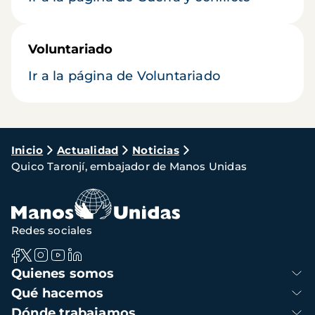
Voluntariado
Ir a la página de Voluntariado
Ruta
Inicio
Actualidad
Noticias
Quico Taronjí, embajador de Manos Unidas
de
navegación
Redes sociales
Navegación
Quienes somos
principal
Qué hacemos
Dónde trabajamos