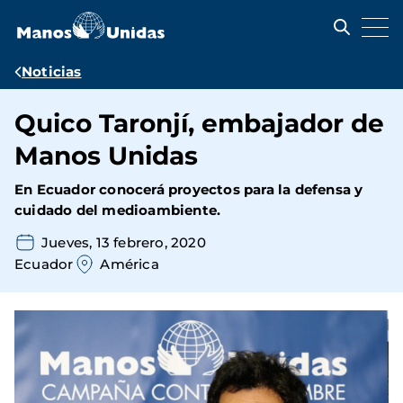
Pasar
al
contenido
principal
Ruta
Noticias
de
Quico Taronjí, embajador de
navegación
Manos Unidas
En Ecuador conocerá proyectos para la defensa y
cuidado del medioambiente.
Jueves, 13 febrero, 2020
Ecuador
América