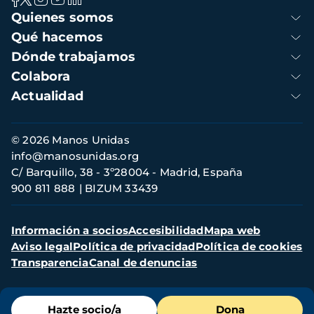
Navegación
Quienes somos
principal
Qué hacemos
Dónde trabajamos
Colabora
Actualidad
Información
© 2026 Manos Unidas
de
info@manosunidas.org
contacto
C/ Barquillo, 38 - 3º28004 - Madrid, España
900 811 888
BIZUM 33439
Menú
Información a socios
Accesibilidad
Mapa web
secundario
Aviso legal
Política de privacidad
Política de cookies
Transparencia
Canal de denuncias
Menú
Hazte socio/a
Dona