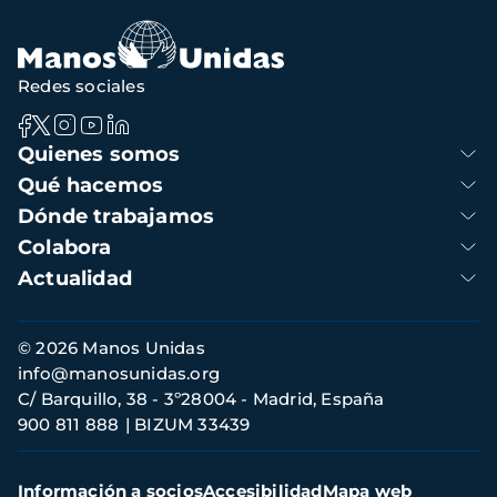
navegación
Redes sociales
Navegación
Quienes somos
principal
Qué hacemos
Dónde trabajamos
Colabora
Actualidad
Información
© 2026 Manos Unidas
de
info@manosunidas.org
contacto
C/ Barquillo, 38 - 3º28004 - Madrid, España
900 811 888
BIZUM 33439
Menú
Información a socios
Accesibilidad
Mapa web