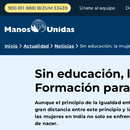
Pasar
Menú
900 811 888
BIZUM 33439
Únete al equipo
D
al
principal
contenido
principal
Ruta
Inicio
Actualidad
Noticias
Sin educación, la muje
de
navegación
Sin educación, 
Formación para
Aunque el principio de la igualdad en
gran distancia entre este principio y
las mujeres en India no solo se enfren
de nacer.