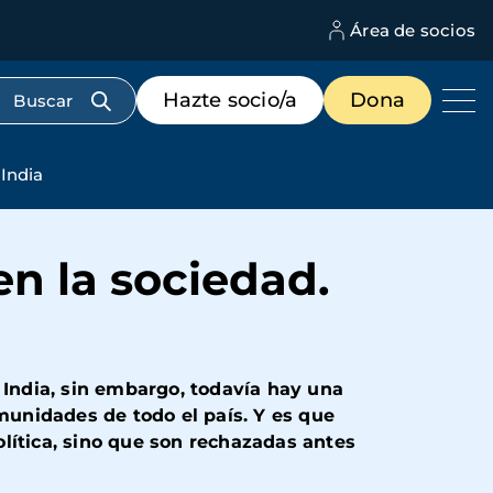
Área de socios
M
d
c
Menú
Hazte socio/a
Dona
d
de
us
destacados
cabecera
 India
en la sociedad.
 India, sin embargo, todavía hay una
omunidades de todo el país. Y es que
política, sino que son rechazadas antes