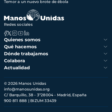
Temor a un nuevo brote de ébola
de
navegación
Redes sociales
Navegación
Quienes somos
principal
Qué hacemos
Dónde trabajamos
Colabora
Actualidad
Información
© 2026 Manos Unidas
de
info@manosunidas.org
contacto
C/ Barquillo, 38 - 3º28004 - Madrid, España
900 811 888
BIZUM 33439