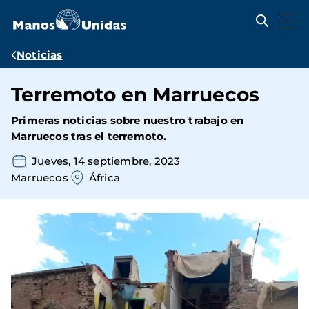
Pasar
al
contenido
principal
Ruta
Noticias
de
Terremoto en Marruecos
navegación
Primeras noticias sobre nuestro trabajo en
Marruecos tras el terremoto.
Jueves, 14 septiembre, 2023
Marruecos
África