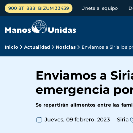
Pasar
Menú
900 811 888
BIZUM 33439
Únete al equipo
D
al
principal
contenido
principal
Ruta
Inicio
Actualidad
Noticias
Enviamos a Siria los 
de
navegación
Enviamos a Siri
emergencia por
Se repartirán alimentos entre las fami
Jueves, 09 febrero, 2023
Siria