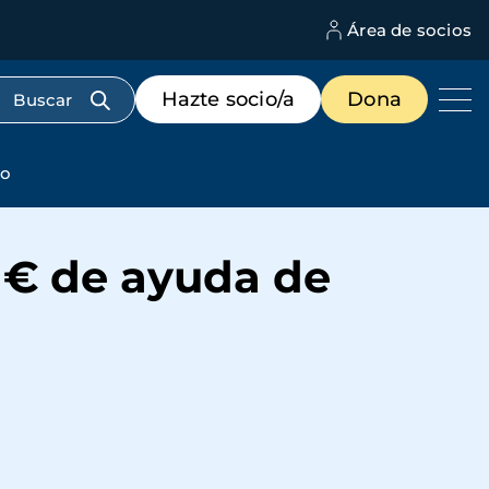
Área de socios
M
d
c
Menú
Hazte socio/a
Dona
d
de
us
destacados
cabecera
to
0 € de ayuda de