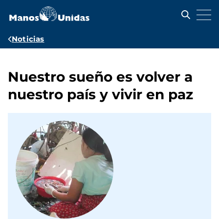
Pasar
al
contenido
principal
Ruta
Noticias
de
navegación
Nuestro sueño es volver a
nuestro país y vivir en paz