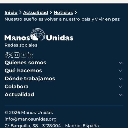
Ruta
Inicio
Actualidad
Noticias
Nuestro sueño es volver a nuestro país y vivir en paz
de
navegación
Redes sociales
Navegación
Quienes somos
principal
Qué hacemos
Dónde trabajamos
Colabora
Actualidad
Información
© 2026 Manos Unidas
de
info@manosunidas.org
contacto
C/ Barquillo, 38 - 3º28004 - Madrid, España