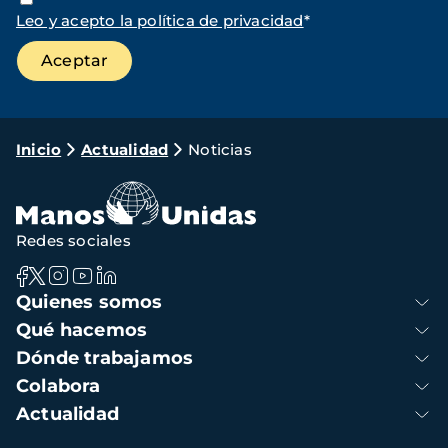
Leo y acepto la política de privacidad
*
Ruta
Inicio
Actualidad
Noticias
de
navegación
Redes sociales
Navegación
Quienes somos
principal
Qué hacemos
Dónde trabajamos
Colabora
Actualidad