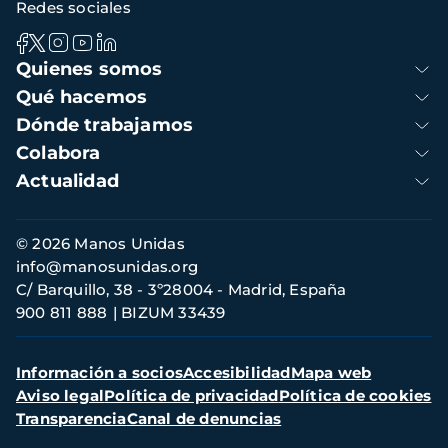
Redes sociales
Navegación
Quienes somos
principal
Qué hacemos
Dónde trabajamos
Colabora
Actualidad
Información
© 2026 Manos Unidas
de
info@manosunidas.org
contacto
C/ Barquillo, 38 - 3º28004 - Madrid, España
900 811 888
BIZUM 33439
Menú
Información a socios
Accesibilidad
Mapa web
secundario
Aviso legal
Política de privacidad
Política de cookies
Transparencia
Canal de denuncias