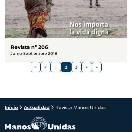
Revista nº 206
Junio-Septiembre 2018
Paginación
<
1
2
3
>
Página
Página
Página
Página
Siguiente
anterior
página
Ruta
Inicio
Actualidad
Revista Manos Unidas
de
navegación