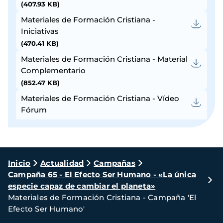
(407.93 KB)
Materiales de Formación Cristiana -
Iniciativas
(470.41 KB)
Materiales de Formación Cristiana - Material
Complementario
(852.47 KB)
Materiales de Formación Cristiana - Vídeo
Fórum
(337.79 KB)
Materiales de Formación Cristiana - Díptico
de Actividades CAT
Ruta
(1.3 MB)
Inicio
Actualidad
Campañas
Campaña 65 - El Efecto Ser Humano - «La única
de
Materiales de Formación Cristiana - Guía de
especie capaz de cambiar el planeta»
Catequesis CAT
navegación
Materiales de Formación Cristiana - Campaña 'El
(2.19 MB)
Efecto Ser Humano'
Materiales de Formación Cristiana - Hoja