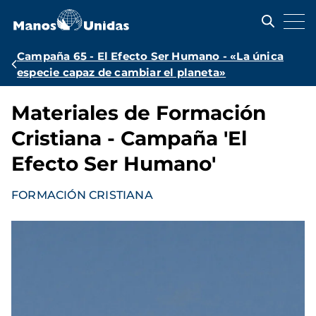
Pasar
al
contenido
principal
Ruta
Campaña 65 - El Efecto Ser Humano - «La única
especie capaz de cambiar el planeta»
de
navegación
Materiales de Formación
Cristiana - Campaña 'El
Efecto Ser Humano'
FORMACIÓN CRISTIANA