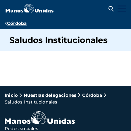
Pasar
al
contenido
principal
Ruta
Córdoba
de
Saludos Institucionales
navegación
Ruta
Inicio
Nuestras delegaciones
Córdoba
Saludos Institucionales
de
navegación
Redes sociales