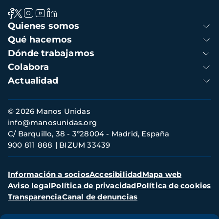
Navegación
Quienes somos
principal
Qué hacemos
Dónde trabajamos
Colabora
Actualidad
Información
© 2026 Manos Unidas
de
info@manosunidas.org
contacto
C/ Barquillo, 38 - 3º28004 - Madrid, España
900 811 888
BIZUM 33439
Menú
Información a socios
Accesibilidad
Mapa web
secundario
Aviso legal
Política de privacidad
Política de cookies
Transparencia
Canal de denuncias