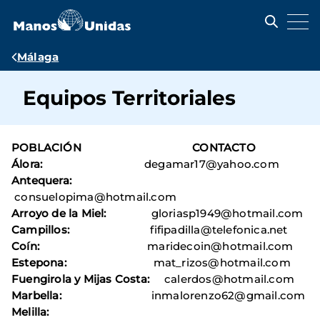
Pasar
al
contenido
principal
Ruta
Málaga
de
Equipos Territoriales
navegación
POBLACIÓN CONTACTO
Álora:
degamar17@yahoo.com
Antequera:
consuelopima@hotmail.com
Arroyo de la Miel:
gloriasp1949@hotmail.com
Campillos:
fifipadilla@telefonica.net
Coín:
maridecoin@hotmail.com
Estepona:
mat_rizos@hotmail.com
Fuengirola y Mijas Costa:
calerdos@hotmail.com
Marbella:
inmalorenzo62@gmail.com
Melilla: