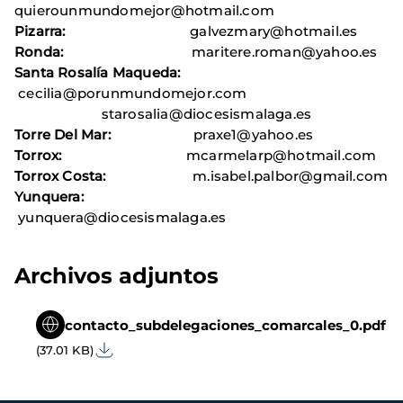
quierounmundomejor@hotmail.com
Pizarra:
galvezmary@hotmail.es
Ronda:
maritere.roman@yahoo.es
Santa Rosalía Maqueda:
cecilia@porunmundomejor.com
starosalia@diocesismalaga.es
Torre Del Mar:
praxe1@yahoo.es
Torrox:
mcarmelarp@hotmail.com
Torrox Costa:
m.isabel.palbor@gmail.com
Yunquera:
yunquera@diocesismalaga.es
Archivos adjuntos
contacto_subdelegaciones_comarcales_0.pdf
(37.01 KB)