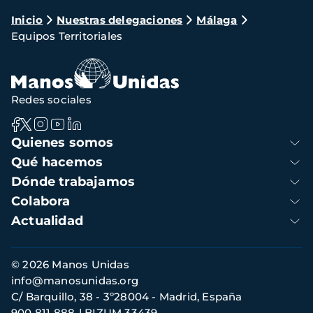
Ruta
Inicio
Nuestras delegaciones
Málaga
Equipos Territoriales
de
navegación
Redes sociales
Navegación
Quienes somos
principal
Qué hacemos
Dónde trabajamos
Colabora
Actualidad
Información
© 2026 Manos Unidas
de
info@manosunidas.org
contacto
C/ Barquillo, 38 - 3º28004 - Madrid, España
900 811 888
BIZUM 33439