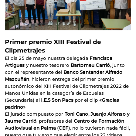
Primer premio XIII Festival de
Clipmetrajes
El día 25 de mayo nuestra delegada
Francisca
Artigues
y nuestro tesorero
Bartomeu Carrió,
junto
con el representante del
Banco Santander Alfredo
Mazcuñán
, hicieron entrega del primer premio
autonómico del XIII Festival de Clipmetrajes 2022 de
Manos Unidas en la categoría de Escuelas
(Secundaria) al
I.E.S Son Pacs
por el clip
«Gracias
padrino»
El jurado compuesto por
Toni Cano, Juanjo Alfonso y
Jaume Carrió
, profesores del
Centro de Formación
Audiovisual en Palma (CEF)
, no lo tuvieron nada fácil,
puesto que tuvieron que elegir entre los 22 videos