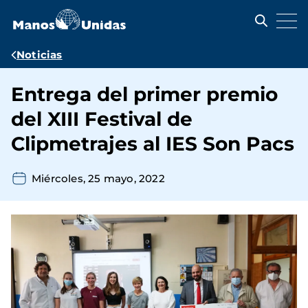
Pasar
al
contenido
principal
Ruta
Noticias
de
Entrega del primer premio
navegación
del XIII Festival de
Clipmetrajes al IES Son Pacs
Miércoles, 25 mayo, 2022