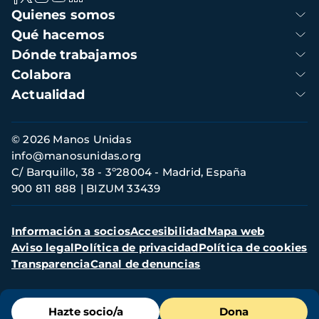
Navegación
Quienes somos
principal
Qué hacemos
Dónde trabajamos
Colabora
Actualidad
Información
© 2026 Manos Unidas
de
info@manosunidas.org
contacto
C/ Barquillo, 38 - 3º28004 - Madrid, España
900 811 888
BIZUM 33439
Menú
Información a socios
Accesibilidad
Mapa web
secundario
Aviso legal
Política de privacidad
Política de cookies
Transparencia
Canal de denuncias
Menú
Hazte socio/a
Dona
de