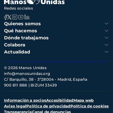
Redes sociales
Navegación
Quienes somos
principal
Qué hacemos
Dónde trabajamos
Colabora
Actualidad
Información
© 2026 Manos Unidas
de
info@manosunidas.org
contacto
C/ Barquillo, 38 - 3º28004 - Madrid, España
900 811 888
BIZUM 33439
Menú
Información a socios
Accesibilidad
Mapa web
secundario
Aviso legal
Política de privacidad
Política de cookies
Transparencia
Canal de denuncias