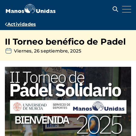
Pasar
al
contenido
principal
Ruta
Actividades
de
II Torneo benéfico de Padel
navegación
Viernes, 26 septiembre, 2025