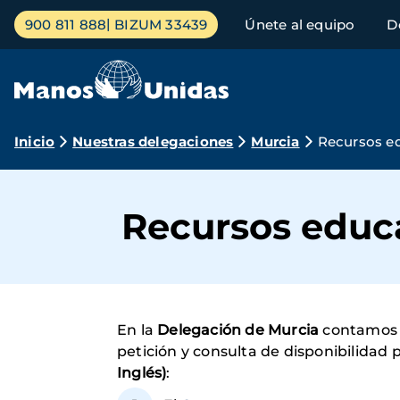
Pasar
Menú
900 811 888
BIZUM 33439
Únete al equipo
D
al
principal
contenido
principal
Ruta
Inicio
Nuestras delegaciones
Murcia
Recursos e
de
navegación
Recursos educ
En la
Delegación de Murcia
contamos c
petición y consulta de disponibilidad 
Inglés)
: