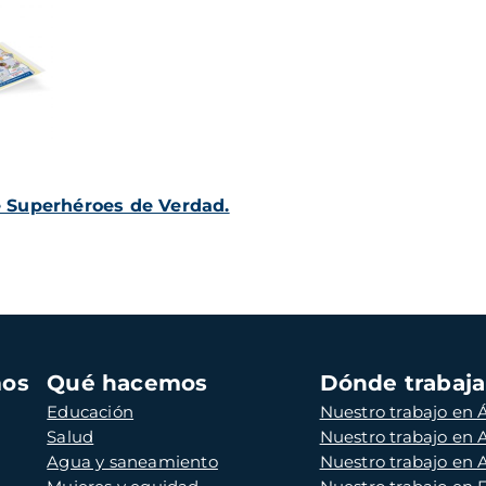
e Superhéroes de Verdad.
mos
Qué hacemos
Dónde trabaj
Educación
Nuestro trabajo en Á
Salud
Nuestro trabajo en
Agua y saneamiento
Nuestro trabajo en 