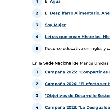
El
Agua
El
Despilfarro Alimentario
.
An
Soy Mujer
Letras que crean Historias. Hi
Recurso educativo en inglés y c
En la
Sede Nacional
de Manos Unidas
Campaña 2025: "Compartir es 
Campaña 2024: "El efecto ser
"Objetivos de Desarrollo Sost
Campaña 2023: "La Desigualda