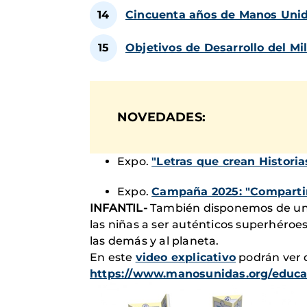
Cincuenta años de Manos Unid
Objetivos de Desarrollo del Mi
NOVEDADES:
Expo.
"Letras que crean Historia
Expo.
Campaña 2025: "Compartir
INFANTIL-
También disponemos de un 
las niñas a ser auténticos superhéroes
las demás y al planeta.
En este
video explicativo
podrán ver d
https://www.manosunidas.org/educac