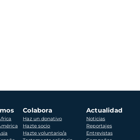
amos
Colabora
Actualidad
frica
Haz un donativo
Noticias
 América
Hazte socio
Reportajes
Asia
Hazte voluntario/a
Entrevistas