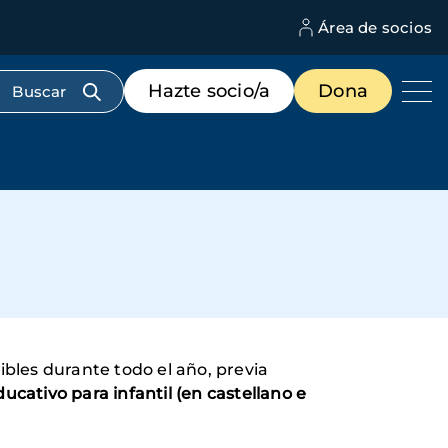
Área de socios
M
d
c
Menú
Hazte socio/a
Dona
d
de
us
destacados
cabecera
bles durante todo el año, previa
ucativo para infantil (en castellano e