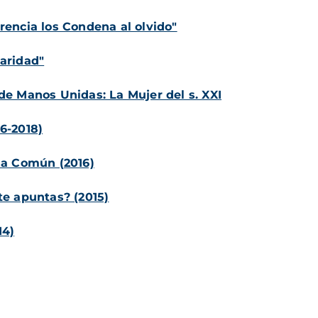
rencia los Condena al olvido"
aridad"
de Manos Unidas: La Mujer del s. XXI
6-2018)
sa Común (2016)
te apuntas? (2015)
14)