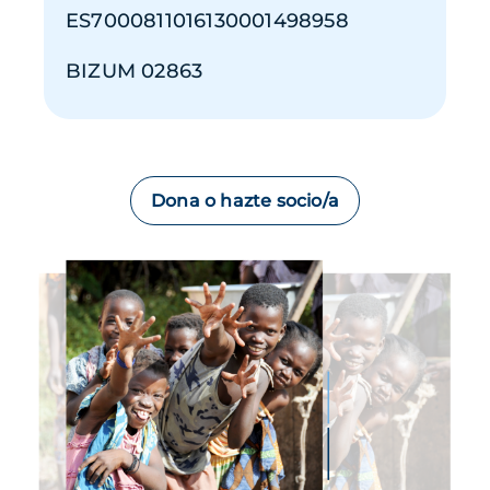
ES7000811016130001498958
BIZUM 02863
Dona o hazte socio/a
Imagen