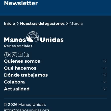
Newsletter
Loading...
Ruta
Inicio
Nuestras delegaciones
Murcia
de
navegación
Redes sociales
Navegación
Quienes somos
principal
Qué hacemos
Dónde trabajamos
Colabora
Actualidad
Información
© 2026 Manos Unidas
de
info@manosunidas.org