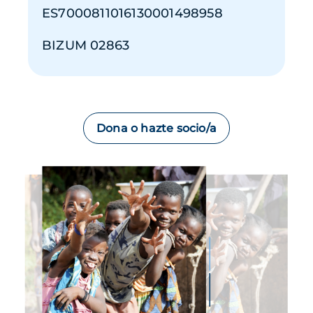
ES7000811016130001498958
BIZUM 02863
Dona o hazte socio/a
Imagen