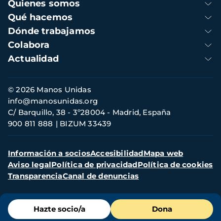
Navegación
Quienes somos
principal
Qué hacemos
Dónde trabajamos
Colabora
Actualidad
Información
© 2026 Manos Unidas
de
info@manosunidas.org
contacto
C/ Barquillo, 38 - 3º28004 - Madrid, España
900 811 888
BIZUM 33439
Menú
Información a socios
Accesibilidad
Mapa web
secundario
Aviso legal
Política de privacidad
Política de cookies
Transparencia
Canal de denuncias
Menú
Hazte socio/a
Dona
de