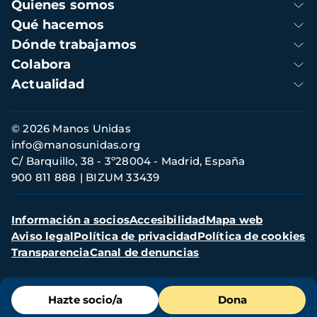
Navegación
Quienes somos
principal
Qué hacemos
Dónde trabajamos
Colabora
Actualidad
Información
© 2026 Manos Unidas
de
info@manosunidas.org
contacto
C/ Barquillo, 38 - 3º28004 - Madrid, España
900 811 888
BIZUM 33439
Menú
Información a socios
Accesibilidad
Mapa web
secundario
Aviso legal
Política de privacidad
Política de cookies
Transparencia
Canal de denuncias
Menú
Hazte socio/a
Dona
de