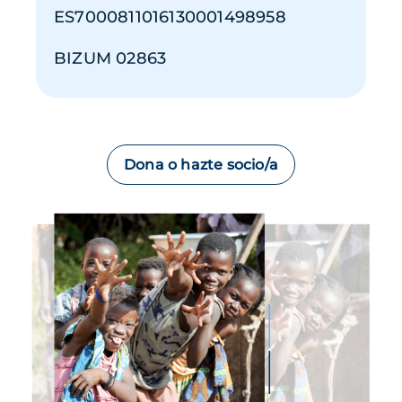
ES7000811016130001498958
BIZUM 02863
Dona o hazte socio/a
Imagen