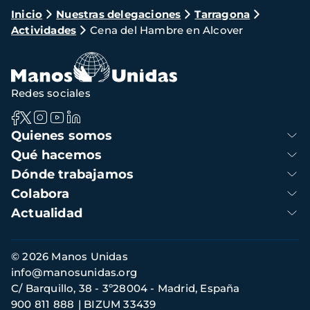
Ruta
Inicio
Nuestras delegaciones
Tarragona
Actividades
Cena del Hambre en Alcover
de
navegación
Redes sociales
Navegación
Quienes somos
principal
Qué hacemos
Dónde trabajamos
Colabora
Actualidad
Información
© 2026 Manos Unidas
de
info@manosunidas.org
contacto
C/ Barquillo, 38 - 3º28004 - Madrid, España
900 811 888
BIZUM 33439