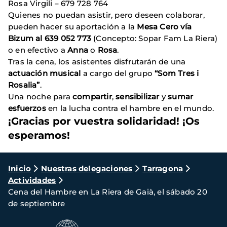
Rosa Virgili – 679 728 764
Quienes no puedan asistir, pero deseen colaborar,
pueden hacer su aportación a la
Mesa Cero vía
Bizum al 639 052 773
(Concepto: Sopar Fam La Riera)
o en efectivo a
Anna
o
Rosa
.
Tras la cena, los asistentes disfrutarán de una
actuación musical
a cargo del grupo
“Som Tres i
Rosalia”
.
Una noche para
compartir
,
sensibilizar
y
sumar
esfuerzos
en la lucha contra el hambre en el mundo.
¡Gracias por vuestra solidaridad! ¡Os
esperamos!
Ruta
Inicio
Nuestras delegaciones
Tarragona
Actividades
de
Cena del Hambre en La Riera de Gaià, el sábado 20
navegación
de septiembre