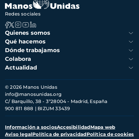
Redes sociales
Navegación
Quienes somos
principal
Qué hacemos
Dónde trabajamos
Colabora
Actualidad
Información
© 2026 Manos Unidas
de
info@manosunidas.org
contacto
C/ Barquillo, 38 - 3º28004 - Madrid, España
900 811 888
BIZUM 33439
Menú
Información a socios
Accesibilidad
Mapa web
secundario
Aviso legal
Política de privacidad
Política de cookies